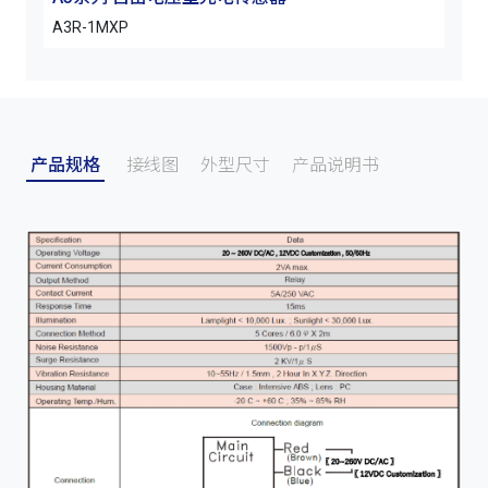
A3R-1MXP
A3R
产品规格
接线图
外型尺寸
产品说明书