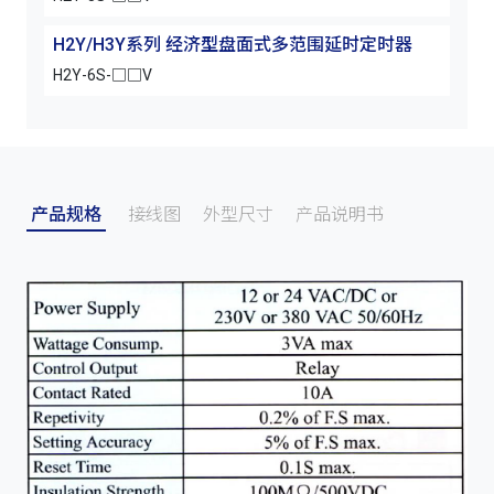
H2Y/H3Y系列 经济型盘面式多范围延时定时器
H2
H2Y-6S-□□V
H2Y
产品规格
接线图
外型尺寸
产品说明书