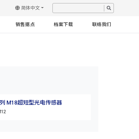
简体中文
销售据点
档案下载
联络我们
8系列 M18超短型光电传感器
M12