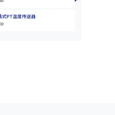
50
TR-2W-PT-600
2线式PT温度传送器
TR系列 2线式P
00
TR-2W-PT-100