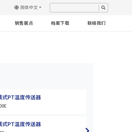
简体中文
销售据点
档案下载
联络我们
2线式PT温度传送器
TR系列 2线式P
00E
TR-2W-PT-400
2线式PT温度传送器
TR系列 2线式P