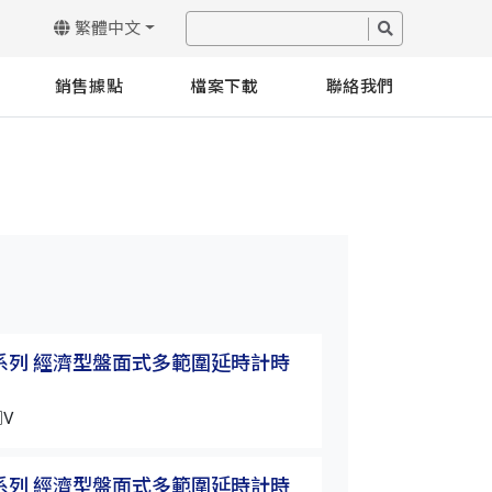
繁體中文
銷售據點
檔案下載
聯絡我們
3Y系列 經濟型盤面式多範圍延時計時
H2Y/H3Y系列
器
□V
H2Y-30S-□□V
3Y系列 經濟型盤面式多範圍延時計時
H2Y/H3Y系列