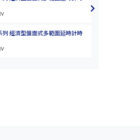
器
□V
H2Y-60S-□□V
3Y系列 經濟型盤面式多範圍延時計時
H2Y/H3Y系列
器
□V
H2Y-3M-□□V