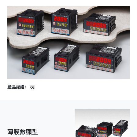
產品認證：
薄膜數顯型