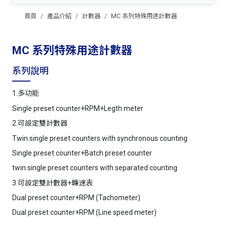
首頁
產品介紹
計數器
MC 系列特殊用途計數器
MC 系列特殊用途計數器
系列說明
1.多功能
Single preset counter+RPM+Legth meter
2.可設定雙計數器
Twin single preset counters with synchronous counting
Single preset counter+Batch preset counter
twin single preset counters with separated counting
3.可設定雙計數器+轉速表
Dual preset counter+RPM (Tachometer)
Dual preset counter+RPM (Line speed meter)