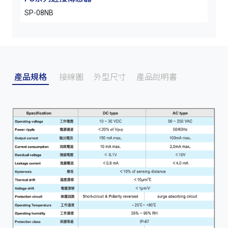
SP-08NB
PP-0
產品規格
接線圖
外型尺寸
產品說明書