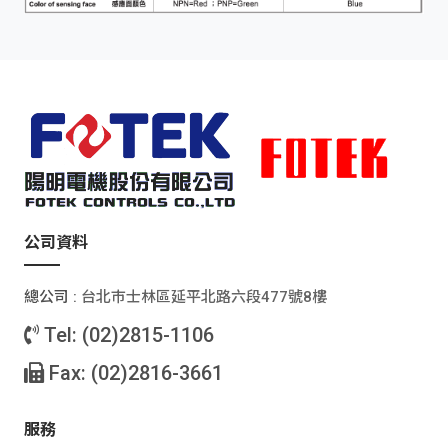
公司資料
總公司 :
台北巿士林區延平北路六段477號8樓
Tel: (02)2815-1106
Fax: (02)2816-3661
服務