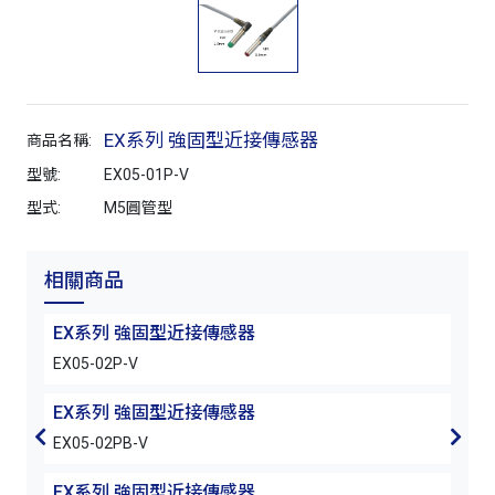
EX系列 強固型近接傳感器
商品名稱:
型號:
EX05-01P-V
型式:
M5圓管型
相關商品
EX系列 強固型近接傳感器
EX
EX05-02P-V
EX05
EX系列 強固型近接傳感器
EX
EX05-02PB-V
EX05
EX系列 強固型近接傳感器
EX