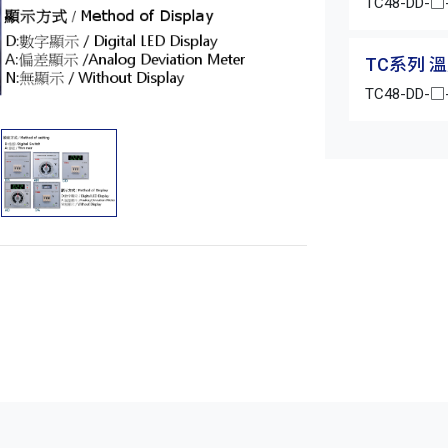
TC48-DD-□
TC系列 
TC48-DD-□