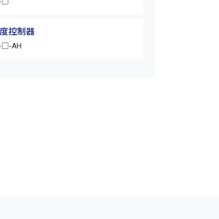
-□
溫度控制器
-□-AH