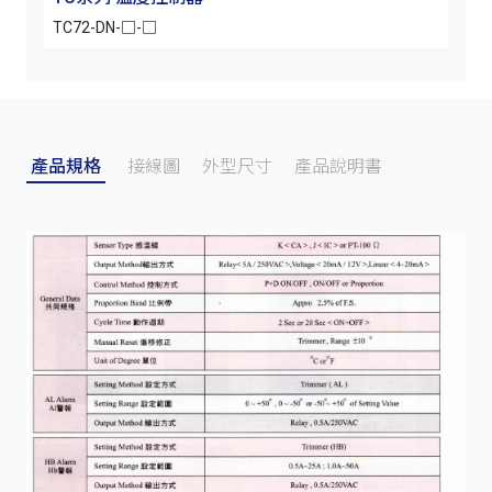
TC72-DN-□-□
TC7
產品規格
接線圖
外型尺寸
產品說明書