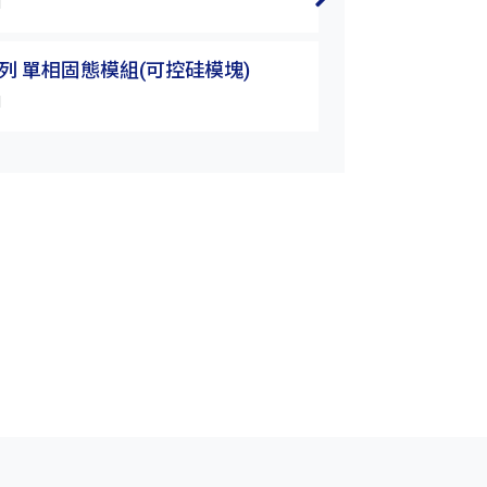
H
A系列 單相固態模組(可控硅模塊)
H