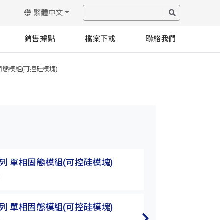
繁體中文
銷售據點
檔案下載
聯絡我們
相固態模組(可控硅模塊)
A系列 單相固態模組(可控硅模塊)
SSR-VA系列 
H
SSR-75VA-H
A系列 單相固態模組(可控硅模塊)