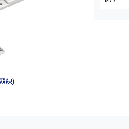
MR-3
頭線)