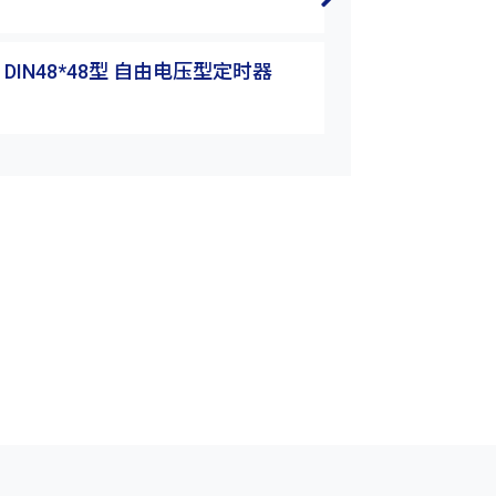
TM48-M6H
 DIN48*48型 自由电压型定时器