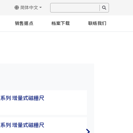
简体中文
销售据点
档案下载
联络我们
MK系列 增量式磁栅尺
EMS&EMK系列
EMS-01D-H
MK系列 增量式磁栅尺
EMS&EMK系列