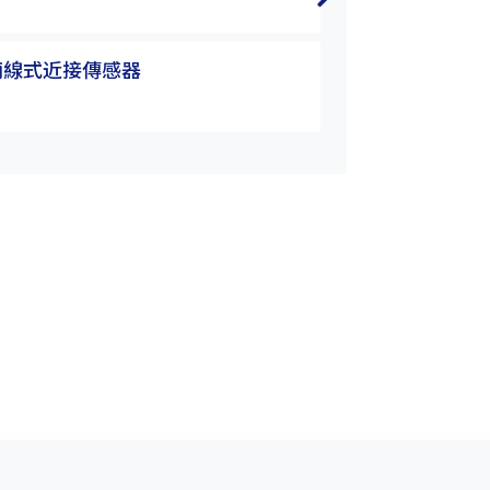
TW12-02CSE
兩線式近接傳感器
TW系列 兩線式
TW12-02CBSE