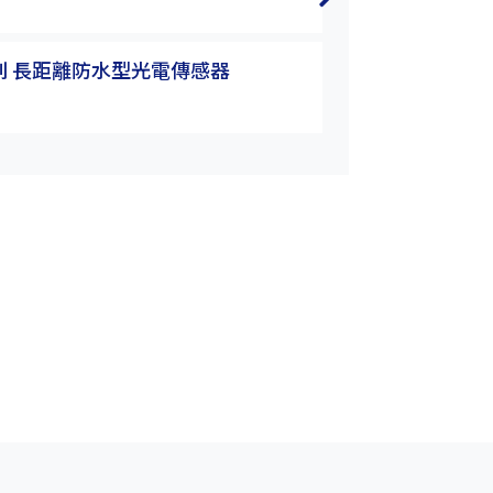
P3T-30MRB
系列 長距離防水型光電傳感器
K3&P3系列 長
P3T-30MN