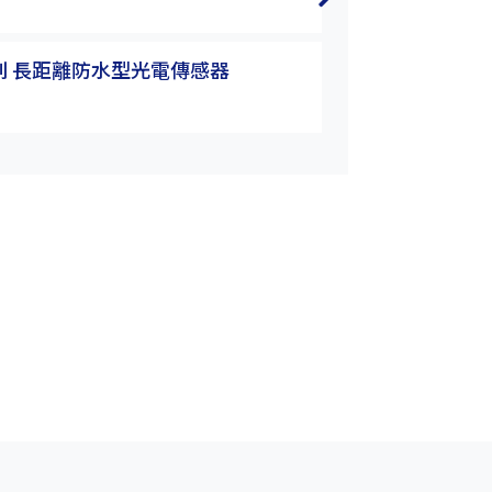
P3T-30MR
系列 長距離防水型光電傳感器
K3&P3系列 長
P3T-30MRB