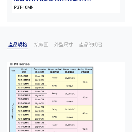
P3T-10MN
P3T
產品規格
接線圖
外型尺寸
產品說明書